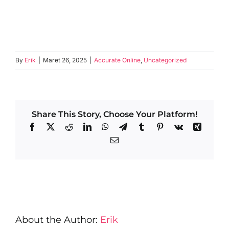
By
Erik
|
Maret 26, 2025
|
Accurate Online
,
Uncategorized
Share This Story, Choose Your Platform!
Facebook
X
Reddit
LinkedIn
WhatsApp
Telegram
Tumblr
Pinterest
Vk
Xing
Email
About the Author:
Erik