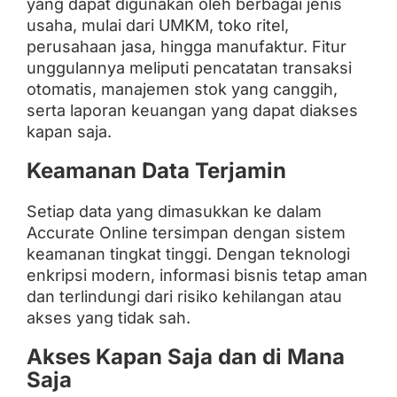
yang dapat digunakan oleh berbagai jenis
usaha, mulai dari UMKM, toko ritel,
perusahaan jasa, hingga manufaktur. Fitur
unggulannya meliputi pencatatan transaksi
otomatis, manajemen stok yang canggih,
serta laporan keuangan yang dapat diakses
kapan saja.
Keamanan Data Terjamin
Setiap data yang dimasukkan ke dalam
Accurate Online tersimpan dengan sistem
keamanan tingkat tinggi. Dengan teknologi
enkripsi modern, informasi bisnis tetap aman
dan terlindungi dari risiko kehilangan atau
akses yang tidak sah.
Akses Kapan Saja dan di Mana
Saja