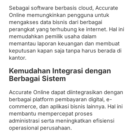
Sebagai software berbasis cloud, Accurate
Online memungkinkan pengguna untuk
mengakses data bisnis dari berbagai
perangkat yang terhubung ke internet. Hal ini
memudahkan pemilik usaha dalam
memantau laporan keuangan dan membuat
keputusan kapan saja tanpa harus berada di
kantor.
Kemudahan Integrasi dengan
Berbagai Sistem
Accurate Online dapat diintegrasikan dengan
berbagai platform pembayaran digital, e-
commerce, dan aplikasi bisnis lainnya. Hal ini
membantu mempercepat proses
administrasi serta meningkatkan efisiensi
operasional perusahaan.