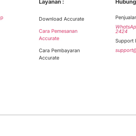
Layanan :
Hubungi
op
Penjualan
Download Accurate
WhatsA
Cara Pemesanan
2424
Accurate
Support 
support
Cara Pembayaran
Accurate