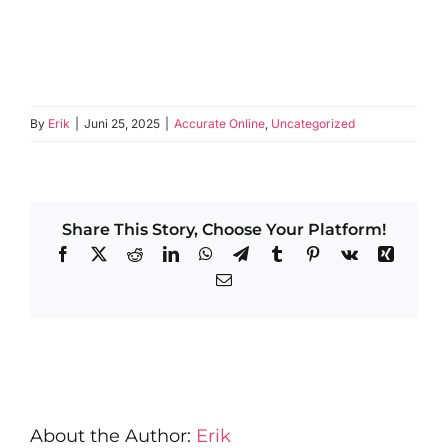
By
Erik
|
Juni 25, 2025
|
Accurate Online
,
Uncategorized
Share This Story, Choose Your Platform!
Facebook
X
Reddit
LinkedIn
WhatsApp
Telegram
Tumblr
Pinterest
Vk
Xing
Email
About the Author:
Erik